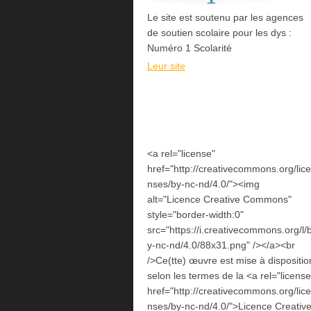
Le site est soutenu par les agences
de soutien scolaire pour les dys :
Numéro 1 Scolarité
Leur site
<a rel="license"
href="http://creativecommons.org/lice
nses/by-nc-nd/4.0/"><img
alt="Licence Creative Commons"
style="border-width:0"
src="https://i.creativecommons.org/l/
y-nc-nd/4.0/88x31.png" /></a><br
/>Ce(tte) œuvre est mise à dispositio
selon les termes de la <a rel="license
href="http://creativecommons.org/lice
nses/by-nc-nd/4.0/">Licence Creativ