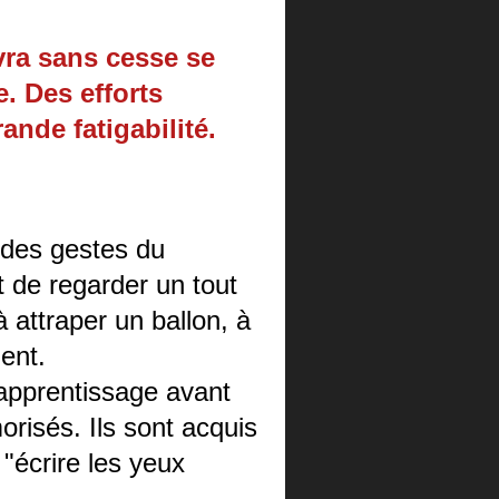
vra sans cesse se
. Des efforts
ande fatigabilité.
t des gestes du
it de regarder un tout
 attraper un ballon, à
ment.
 apprentissage avant
risés. Ils sont acquis
"écrire les yeux