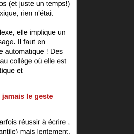
ps (et juste un temps!)
que, rien n'était
lexe, elle implique un
sage. Il faut en
e automatique ! Des
u collège où elle est
tique et
 jamais le geste
..
rfois réussir à écrire ,
antile) mais lentement,