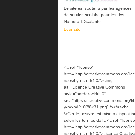
Le site est soutenu par les agences
de soutien scolaire pour les dys :
Numéro 1 Scolarité
Leur site
<a rel="license"
href="http://creativecommons.org/lice
nses/by-nc-nd/4.0/"><img
alt="Licence Creative Commons"
style="border-width:0"
src="https://i.creativecommons.org/l/
y-nc-nd/4.0/88x31.png" /></a><br
/>Ce(tte) œuvre est mise à dispositio
selon les termes de la <a rel="license
href="http://creativecommons.org/lice
nses/by-nc-nd/4.0/">Licence Creativ