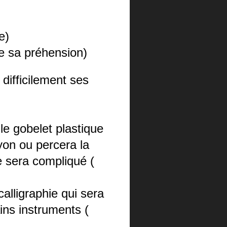
e)
te sa préhension)
ifficilement ses
le gobelet plastique
yon ou percera la
ge sera compliqué (
calligraphie qui sera
ains instruments (