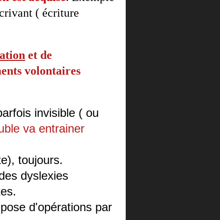
crivant ( écriture
ation
et de
ents volontaires
arfois invisible ( ou
uble va entrainer
te), toujours.
des dyslexies
es.
 pose d'opérations par