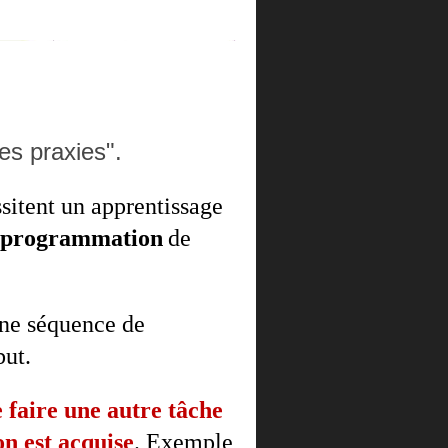
es praxies".
ssitent un apprentissage
programmation
de
une séquence de
but.
 faire une autre tâche
n est acquise
. Exemple