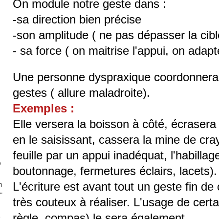
On module notre geste dans :
-sa direction bien précise
-son amplitude ( ne pas dépasser la cibl
- sa force ( on maitrise l'appui, on adap
Une personne dyspraxique coordonnera d
gestes ( allure maladroite).
Exemples :
Elle versera la boisson à côté, écrasera 
en le saisissant, cassera la mine de cra
feuille par un appui inadéquat, l'habilla
b
boutonnage, fermetures éclairs, lacets).
L'écriture est avant tout un geste fin de 
n
"
très couteux à réaliser. L'usage de cert
règle, compas) le sera également.
e