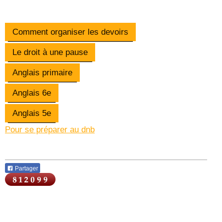
Comment organiser les devoirs
Le droit à une pause
Anglais primaire
Anglais 6e
Anglais 5e
Pour se préparer au dnb
Partager