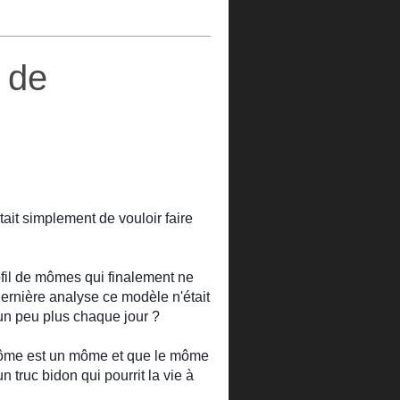
t de
était simplement de vouloir faire
ofil de mômes qui finalement ne
dernière analyse ce modèle n'était
 un peu p
lus chaque jour ?
n môme est un môme et que le môme
n truc bidon qui pourrit la vie à