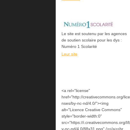
Le site est soutenu par les agences
de soutien scolaire pour les dys :
Numéro 1 Scolarité
Leur site
<a rel="license"
href="http://creativecommons.org/lice
nses/by-nc-nd/4.0/"><img
alt="Licence Creative Commons"
style="border-width:0"
src="https://i.creativecommons.org/l/
y-nc-nd/4.0/88x31.png" /></a><br